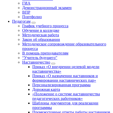
ГИА
Демонстрационный экзамен
ВПР
Портфолио
Педагогам
График учебного процесса
Обучение в колледже
Методическая работа
Закон об образовании
Методическое сопровождение образовательного
процесса
В помощь преподавателям
“Учитель будущего”
Наставничество
Приказ «О внедрении целевой модели
наставничества»
Приказ «О назначении наставников и
формировании наставнических пар»
Персонализированная программа
Дорожная карта
«Положение о системе наставничества
педагогических работников»
Шаблоны документов для реализации
программы
Промежуточные отчеты работы наставников