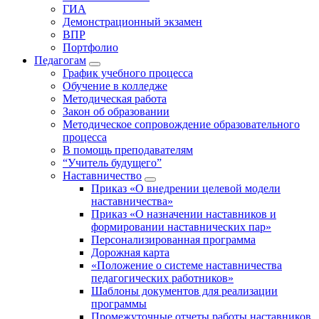
ГИА
Демонстрационный экзамен
ВПР
Портфолио
Педагогам
График учебного процесса
Обучение в колледже
Методическая работа
Закон об образовании
Методическое сопровождение образовательного
процесса
В помощь преподавателям
“Учитель будущего”
Наставничество
Приказ «О внедрении целевой модели
наставничества»
Приказ «О назначении наставников и
формировании наставнических пар»
Персонализированная программа
Дорожная карта
«Положение о системе наставничества
педагогических работников»
Шаблоны документов для реализации
программы
Промежуточные отчеты работы наставников