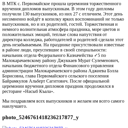
В МТК с. Первомайское прошла церемония торжественного
вручения дипломов выпускникам. В этом году дипломы
получили 130 выпускников, из них 27 с отличием. Этот день
несомненно войдёт в копилку ярких воспоминаний не только
выпускников, но и их родителей, гостей. Торжественная и
немного волнительная атмосфера праздника, море цветов и
положительных эмоций, теплые слова напутствия от
директора колледжа, работодателей и родителей сделали этот
день незабываемым. На празднике присутствовали известные
в районе люди, преуспевшие в своей специальности:
начальник отдела Федерального Казначейства ✓5 по
Малокарачаевскому району Джуккаев Мурат Сулеменович,
начальник бюджетного отдела Финансового управления
администрации Малокарачаевского района Аджиева Бэлла
Борисовна, глава Первомайского сельского поселения
Байрамкулов Альберт Сагитович. После официальной
церемонии вручения дипломов праздник продолжился в
ресторане «Насыб Къала».
Мы поздравляем всех выпускников и желаем им всего самого
наилучшего.
photo_5246761418236217877_y