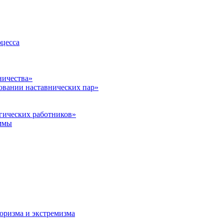
оцесса
ничества»
овании наставнических пар»
гических работников»
ммы
оризма и экстремизма