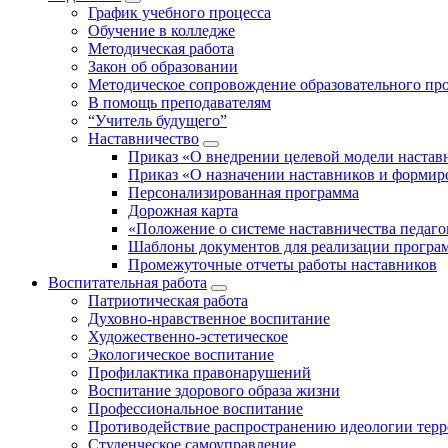
График учебного процесса
Обучение в колледже
Методическая работа
Закон об образовании
Методическое сопровождение образовательного пр
В помощь преподавателям
“Учитель будущего”
Наставничество
Приказ «О внедрении целевой модели настав
Приказ «О назначении наставников и формир
Персонализированная программа
Дорожная карта
«Положение о системе наставничества педаго
Шаблоны документов для реализации програ
Промежуточные отчеты работы наставников
Воспитательная работа
Патриотическая работа
Духовно-нравственное воспитание
Художественно-эстетическое
Экологическое воспитание
Профилактика правонарушений
Воспитание здорового образа жизни
Профессиональное воспитание
Противодействие распространению идеологии терр
Студенческое самоуправление