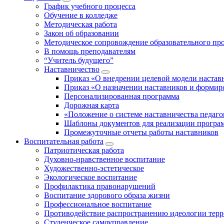
График учебного процесса
Обучение в колледже
Методическая работа
Закон об образовании
Методическое сопровождение образовательного пр
В помощь преподавателям
“Учитель будущего”
Наставничество
Приказ «О внедрении целевой модели настав
Приказ «О назначении наставников и формир
Персонализированная программа
Дорожная карта
«Положение о системе наставничества педаго
Шаблоны документов для реализации програ
Промежуточные отчеты работы наставников
Воспитательная работа
Патриотическая работа
Духовно-нравственное воспитание
Художественно-эстетическое
Экологическое воспитание
Профилактика правонарушений
Воспитание здорового образа жизни
Профессиональное воспитание
Противодействие распространению идеологии терр
Студенческое самоуправление