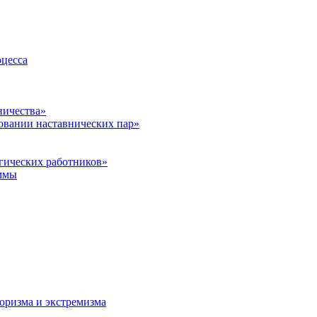
оцесса
ничества»
овании наставнических пар»
гических работников»
ммы
оризма и экстремизма