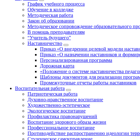
График учебного процесса
Обучение в колледже
Методическая работа
Закон об образовании
Методическое сопровождение образовательного пр
В помощь преподавателям
“Учитель будущего”
Наставничество
Приказ «О внедрении целевой модели настав
Приказ «О назначении наставников и формир
Персонализированная программа
Дорожная карта
«Положение о системе наставничества педаго
Шаблоны документов для реализации програ
Промежуточные отчеты работы наставников
Воспитательная работа
Патриотическая работа
Духовно-нравственное воспитание
Художественно-эстетическое
Экологическое воспитание
Профилактика правонарушений
Воспитание здорового образа жизни
Профессиональное воспитание
Противодействие распространению идеологии терр
Студенческое самоуправление