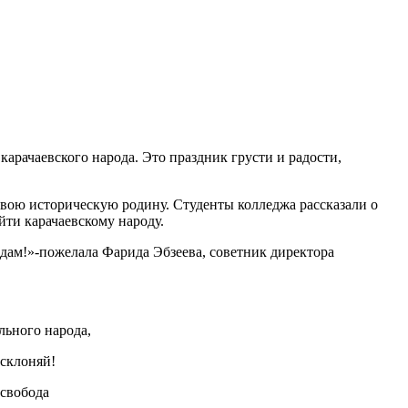
арачаевского народа. Это праздник грусти и радости,
 свою историческую родину. Студенты колледжа рассказали о
ти карачаевскому народу.
одам!»-пожелала Фарида Эбзеева, советник директора
льного народа,
 склоняй!
 свобода