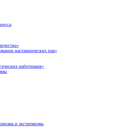
оцесса
ничества»
овании наставнических пар»
гических работников»
ммы
оризма и экстремизма