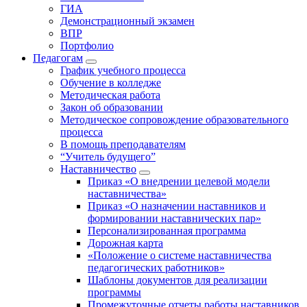
ГИА
Демонстрационный экзамен
ВПР
Портфолио
Педагогам
График учебного процесса
Обучение в колледже
Методическая работа
Закон об образовании
Методическое сопровождение образовательного
процесса
В помощь преподавателям
“Учитель будущего”
Наставничество
Приказ «О внедрении целевой модели
наставничества»
Приказ «О назначении наставников и
формировании наставнических пар»
Персонализированная программа
Дорожная карта
«Положение о системе наставничества
педагогических работников»
Шаблоны документов для реализации
программы
Промежуточные отчеты работы наставников