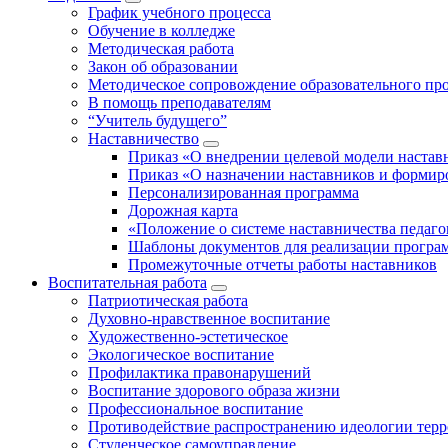
График учебного процесса
Обучение в колледже
Методическая работа
Закон об образовании
Методическое сопровождение образовательного пр
В помощь преподавателям
“Учитель будущего”
Наставничество
Приказ «О внедрении целевой модели настав
Приказ «О назначении наставников и формир
Персонализированная программа
Дорожная карта
«Положение о системе наставничества педаго
Шаблоны документов для реализации програ
Промежуточные отчеты работы наставников
Воспитательная работа
Патриотическая работа
Духовно-нравственное воспитание
Художественно-эстетическое
Экологическое воспитание
Профилактика правонарушений
Воспитание здорового образа жизни
Профессиональное воспитание
Противодействие распространению идеологии терр
Студенческое самоуправление