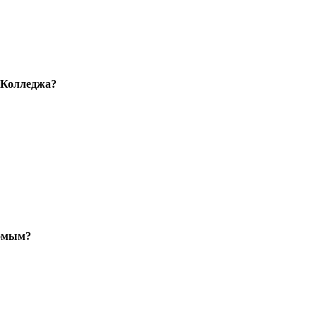
 Колледжа?
комым?