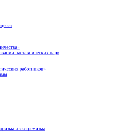
оцесса
ничества»
овании наставнических пар»
гических работников»
ммы
оризма и экстремизма