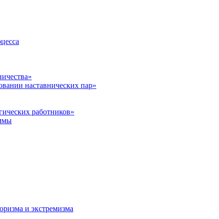
оцесса
ничества»
овании наставнических пар»
гических работников»
ммы
оризма и экстремизма