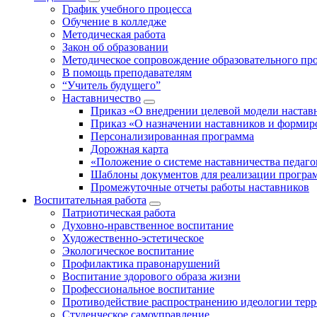
График учебного процесса
Обучение в колледже
Методическая работа
Закон об образовании
Методическое сопровождение образовательного пр
В помощь преподавателям
“Учитель будущего”
Наставничество
Приказ «О внедрении целевой модели настав
Приказ «О назначении наставников и формир
Персонализированная программа
Дорожная карта
«Положение о системе наставничества педаго
Шаблоны документов для реализации програ
Промежуточные отчеты работы наставников
Воспитательная работа
Патриотическая работа
Духовно-нравственное воспитание
Художественно-эстетическое
Экологическое воспитание
Профилактика правонарушений
Воспитание здорового образа жизни
Профессиональное воспитание
Противодействие распространению идеологии терр
Студенческое самоуправление