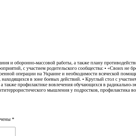
ния и оборонно-массовой работы, а также плану противодейств
роприятий, с участием родительского сообщества: • «Своих не б
военной операции на Украине и необходимости всяческой помо
, находящихся в зоне боевых действий. • Круглый стол с участ
а также профилактике вовлечения обучающихся в радикально-эк
антитеррористического мышления у подростков, профилактика в
ечены
*