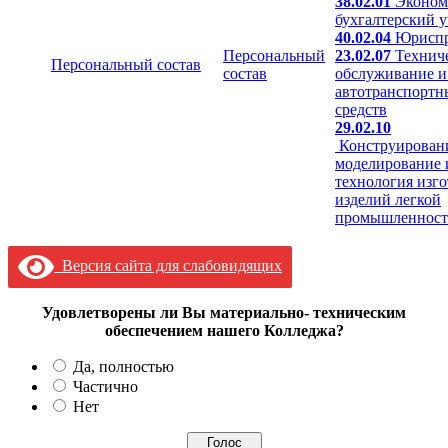
38.02.01
Эконом
бухгалтерский у
40.02.04
Юриспр
Персональный
23.02.07
Технич
Персональный состав
состав
обслуживание и
автотранспортн
средств
29.02.10
Конструирован
моделирование 
технология изг
изделий легкой
промышленнос
Версия сайта для слабовидящих
Удовлетворены ли Вы материально- техническим
обеспечением нашего Колледжа?
Да, полностью
Частично
Нет