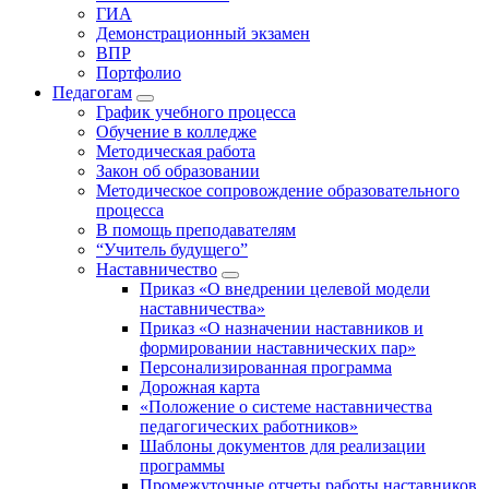
ГИА
Демонстрационный экзамен
ВПР
Портфолио
Педагогам
График учебного процесса
Обучение в колледже
Методическая работа
Закон об образовании
Методическое сопровождение образовательного
процесса
В помощь преподавателям
“Учитель будущего”
Наставничество
Приказ «О внедрении целевой модели
наставничества»
Приказ «О назначении наставников и
формировании наставнических пар»
Персонализированная программа
Дорожная карта
«Положение о системе наставничества
педагогических работников»
Шаблоны документов для реализации
программы
Промежуточные отчеты работы наставников