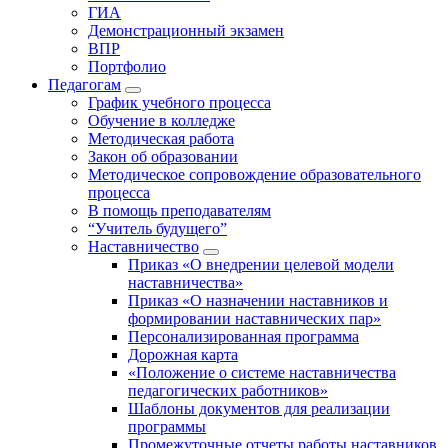
ГИА
Демонстрационный экзамен
ВПР
Портфолио
Педагогам
График учебного процесса
Обучение в колледже
Методическая работа
Закон об образовании
Методическое сопровождение образовательного
процесса
В помощь преподавателям
“Учитель будущего”
Наставничество
Приказ «О внедрении целевой модели
наставничества»
Приказ «О назначении наставников и
формировании наставнических пар»
Персонализированная программа
Дорожная карта
«Положение о системе наставничества
педагогических работников»
Шаблоны документов для реализации
программы
Промежуточные отчеты работы наставников